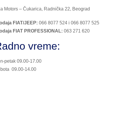
a Motors – Čukarica, Radnička 22, Beograd
odaja FIAT/JEEP:
066 8077 524 i 066 8077 525
odaja FIAT PROFESSIONAL:
063 271 620
adno vreme:
n-petak 09.00-17.00
bota 09.00-14.00